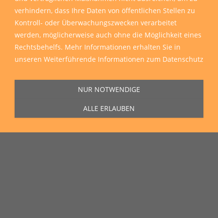
verhindern, dass Ihre Daten von öffentlichen Stellen zu
Kontroll- oder Überwachungszwecken verarbeitet
werden, möglicherweise auch ohne die Möglichkeit eines
Sie erreichen uns Montag bis Freitag von 11:00 Uhr bis 16:00 Uhr unter
Rechtsbehelfs. Mehr Informationen erhalten Sie in
der Rufnummer
0271 77 00 10 50
in unserem Showroom in der Hagener
Straße 129, 57072 Siegen.
unseren
Weiterführende Informationen zum Datenschutz
NUR NOTWENDIGE
ALLE ERLAUBEN
Unser Lieferservice
Wir liefern zu Ihnen nach Hause, auf die Baustelle und auch in die
ganze Welt
Wir liefern sämtliche Artikel direkt und reibungslos zu Ihnen nach Hause,
auf die Baustelle oder wohin Sie möchten.