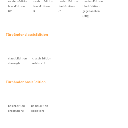
modernEdition
modernEdition
modernEdition
modernEdition
blackEdition
blackEdition
blackEdition
blackEdition
UV
BB
PZ
gegenkasten
(2flg)
Türbänder classicEdition
classicEdition
classicEdition
chromglanz
edelstahl
Türbänder basicEdition
basicEdition
basicEdition
chromglanz
edelstahl