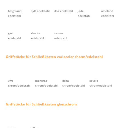
helgoland
sylt edelstahl
ilsa edelstahl
jade
ameland
edelstahl
edelstahl
edelstahl
gavi
rhodos
samos
edelstahl
edelstahl
edelstahl
Griffstücke für Schließkästen variocolor chorm/edelstahl
viva
menorca
ibiza
seville
chrom/edelstahl
chrom/edelstahl
chrom/edelstahl
chrom/edelstahl
Griffstücke für Schließkästen glanzchrom