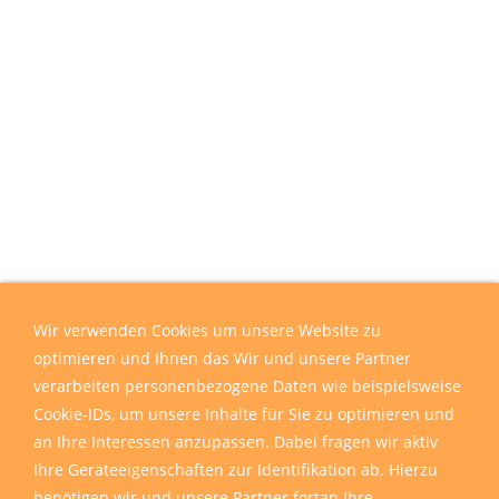
Wir verwenden Cookies um unsere Website zu
optimieren und Ihnen das Wir und unsere Partner
verarbeiten personenbezogene Daten wie beispielsweise
Cookie-IDs, um unsere Inhalte für Sie zu optimieren und
an Ihre Interessen anzupassen. Dabei fragen wir aktiv
Ihre Geräteeigenschaften zur Identifikation ab. Hierzu
benötigen wir und unsere Partner fortan Ihre