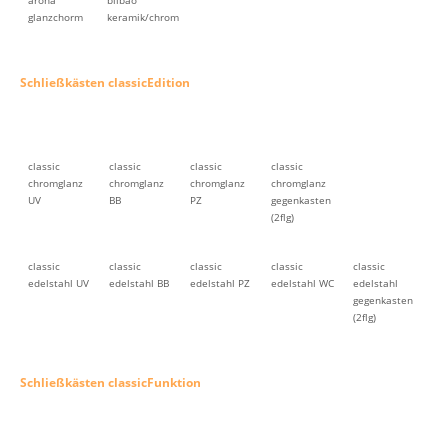
arona
bilbao
glanzchorm
keramik/chrom
Schließkästen classicEdition
classic
classic
classic
classic
chromglanz
chromglanz
chromglanz
chromglanz
UV
BB
PZ
gegenkasten
(2flg)
classic
classic
classic
classic
classic
edelstahl UV
edelstahl BB
edelstahl PZ
edelstahl WC
edelstahl
gegenkasten
(2flg)
Schließkästen classicFunktion