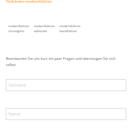
Türbänder modernEdition
modernEdition
modernEdition
modernEdition
chromglanz
edelstahl
blackEdition
Beantworten Sie uns kurz ein paar Fragen und überzeugen Sie sich
selbst.