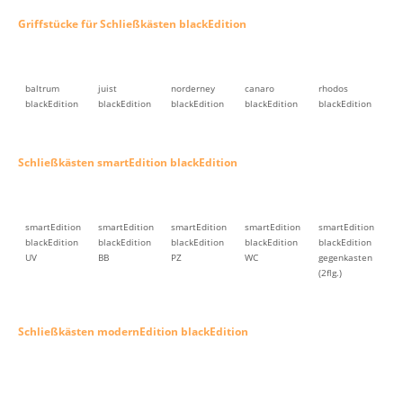
Griffstücke für Schließkästen blackEdition
baltrum
juist
norderney
canaro
rhodos
blackEdition
blackEdition
blackEdition
blackEdition
blackEdition
Schließkästen smartEdition blackEdition
smartEdition
smartEdition
smartEdition
smartEdition
smartEdition
blackEdition
blackEdition
blackEdition
blackEdition
blackEdition
UV
BB
PZ
WC
gegenkasten
(2flg.)
Schließkästen modernEdition blackEdition