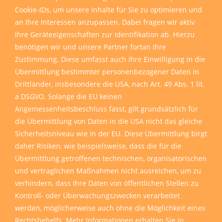
Hagener Straße 129
Wünsche!
Cookie-IDs, um unsere Inhalte für Sie zu optimieren und
57072 Siegen
an Ihre Interessen anzupassen. Dabei fragen wir aktiv
Ihre Geräteeigenschaften zur Identifikation ab. Hierzu
►
Beratung vom Fachmann
►
Öffnungszeiten
benötigen wir und unsere Partner fortan Ihre
►
Showroom für Ideen
►
Referenzen
Wir sind für Sie da
►
Unser Lieferservice
►
Perfekt geplant
Zustimmung. Diese umfasst auch Ihre Einwilligung in die
►
Fachgerechte Montage
►
Ihr Weg zu uns
Übermittlung bestimmter personenbezogener Daten in
Drittländer, insbesondere die USA, nach Art. 49 Abs. 1 lit.
a DSGVO. Solange die EU keinen
Angemessenheitsbeschluss fasst, gilt grundsätzlich für
die Übermittlung von Daten in die USA nicht das gleiche
Impressum
|
Haftungsausschluss
|
Datenschutz
|
AGB
Sicherheitsniveau wie in der EU. Diese Übermittlung birgt
daher Risiken, wie beispielsweise, dass die für die
Übermittlung getroffenen technischen, organisatorischen
und vertraglichen Maßnahmen nicht ausreichen, um zu
verhindern, dass Ihre Daten von öffentlichen Stellen zu
Kontroll- oder Überwachungszwecken verarbeitet
werden, möglicherweise auch ohne die Möglichkeit eines
Rechtsbehelfs. Mehr Informationen erhalten Sie in