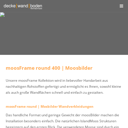
moosFrame round 400 | Moosbilder
Unsere moosFrame Kollektion wird in liebevoller Handarbeit aus
nachhaltigen Rohstoffen gefertigt und ermöglicht es Ihnen, sowohl kleine
als auch große Wandflächen schnell und einfach zu gestalten.
moosFrame round | Mosbilder Wandverkleidungen
Das handliche Format und geringe Gewicht der moosBilder machen die
Installation besonders einfach. Die natürlichen IslandMoos Strukturen
begeistern auf den ersten Blick. Die verwendeten Moose sind durch ein