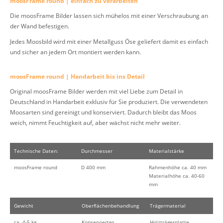
moosFrame round | einfach zu verarbeiten
Die moosFrame Bilder lassen sich mühelos mit einer Verschraubung an
der Wand befestigen.
Jedes Moosbild wird mit einer Metallguss Öse geliefert damit es einfach
und sicher an jedem Ort montiert werden kann.
moosFrame round | Handarbeit bis ins Detail
Original moosFrame Bilder werden mit viel Liebe zum Detail in
Deutschland in Handarbeit exklusiv für Sie produziert. Die verwendeten
Moosarten sind gereinigt und konserviert. Dadurch bleibt das Moos
weich, nimmt Feuchtigkeit auf, aber wächst nicht mehr weiter.
Technische Daten:
Durchmesser
Materialstärke
moosFrame round
D 400 mm
Rahmenhöhe ca. 40 mm
Materialhöhe ca. 40-60
mm
Gewicht
Oberflächenbehandlung
Trägermaterial
ca. 4-5 kg
Konserviertes
Holzträgerplatte