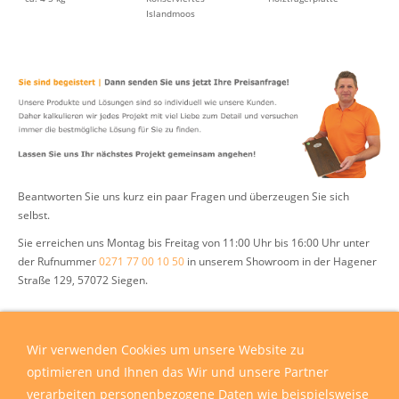
Islandmoos
Beantworten Sie uns kurz ein paar Fragen und überzeugen Sie sich
selbst.
Sie erreichen uns Montag bis Freitag von 11:00 Uhr bis 16:00 Uhr unter
der Rufnummer
0271 77 00 10 50
in unserem Showroom in der Hagener
Straße 129, 57072 Siegen.
Wir verwenden Cookies um unsere Website zu
Besuchen Sie unsere Ausstellung
optimieren und Ihnen das Wir und unsere Partner
decke wand boden
Rufen Sie uns an
0271 77001050
verarbeiten personenbezogene Daten wie beispielsweise
Wohnfachmarkt UG
Wir freuen uns auf Sie uns Ihre