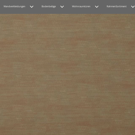
Wandverkleidungen
Bodenbeläge
Wohnraumtüren
RahmenSortiment