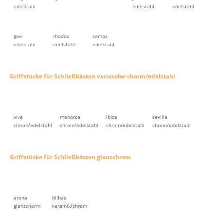
edelstahl
edelstahl
edelstahl
gavi
rhodos
samos
edelstahl
edelstahl
edelstahl
Griffstücke für Schließkästen variocolor chorm/edelstahl
viva
menorca
ibiza
seville
chrom/edelstahl
chrom/edelstahl
chrom/edelstahl
chrom/edelstahl
Griffstücke für Schließkästen glanzchrom
arona
bilbao
glanzchorm
keramik/chrom