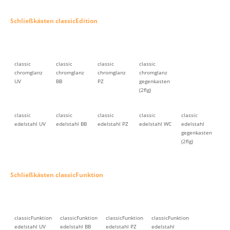
Schließkästen classicEdition
classic
classic
classic
classic
chromglanz
chromglanz
chromglanz
chromglanz
UV
BB
PZ
gegenkasten
(2flg)
classic
classic
classic
classic
classic
edelstahl UV
edelstahl BB
edelstahl PZ
edelstahl WC
edelstahl
gegenkasten
(2flg)
Schließkästen classicFunktion
classicFunktion
classicFunktion
classicFunktion
classicFunktion
edelstahl UV
edelstahl BB
edelstahl PZ
edelstahl