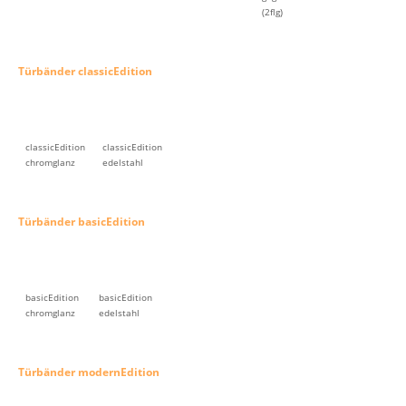
(2flg)
Türbänder classicEdition
classicEdition
classicEdition
chromglanz
edelstahl
Türbänder basicEdition
basicEdition
basicEdition
chromglanz
edelstahl
Türbänder modernEdition