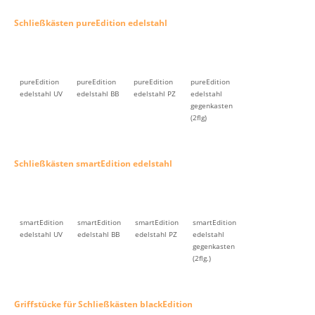
Schließkästen pureEdition edelstahl
pureEdition
pureEdition
pureEdition
pureEdition
edelstahl UV
edelstahl BB
edelstahl PZ
edelstahl
gegenkasten
(2flg)
Schließkästen smartEdition edelstahl
smartEdition
smartEdition
smartEdition
smartEdition
edelstahl UV
edelstahl BB
edelstahl PZ
edelstahl
gegenkasten
(2flg.)
Griffstücke für Schließkästen blackEdition