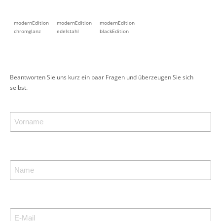
modernEdition
modernEdition
modernEdition
chromglanz
edelstahl
blackEdition
Beantworten Sie uns kurz ein paar Fragen und überzeugen Sie sich
selbst.