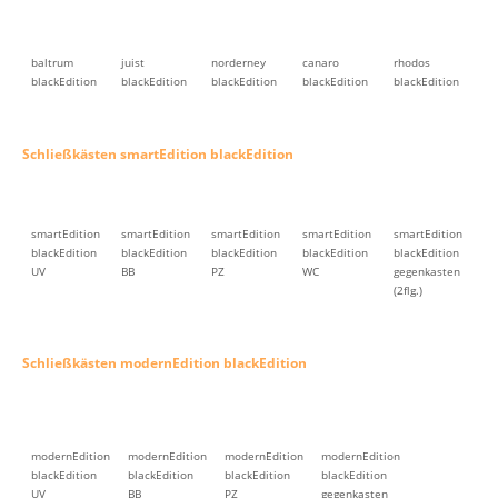
baltrum
juist
norderney
canaro
rhodos
blackEdition
blackEdition
blackEdition
blackEdition
blackEdition
Schließkästen smartEdition blackEdition
smartEdition
smartEdition
smartEdition
smartEdition
smartEdition
blackEdition
blackEdition
blackEdition
blackEdition
blackEdition
UV
BB
PZ
WC
gegenkasten
(2flg.)
Schließkästen modernEdition blackEdition
modernEdition
modernEdition
modernEdition
modernEdition
blackEdition
blackEdition
blackEdition
blackEdition
UV
BB
PZ
gegenkasten