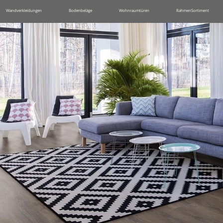
Wandverkleidungen
Bodenbeläge
Wohnraumtüren
RahmenSortiment