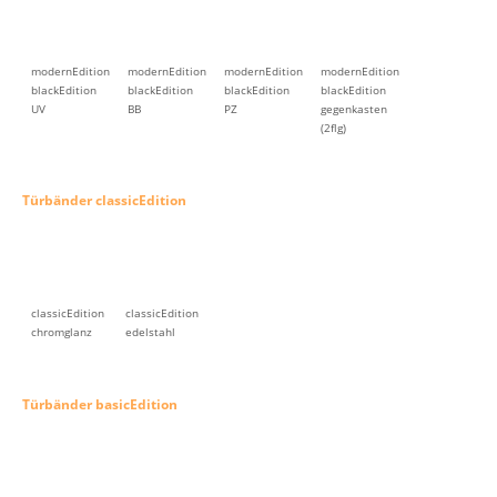
modernEdition
modernEdition
modernEdition
modernEdition
blackEdition
blackEdition
blackEdition
blackEdition
UV
BB
PZ
gegenkasten
(2flg)
Türbänder classicEdition
classicEdition
classicEdition
chromglanz
edelstahl
Türbänder basicEdition