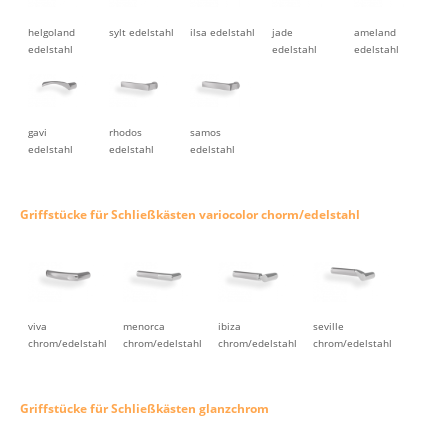
helgoland
sylt edelstahl
ilsa edelstahl
jade
ameland
edelstahl
edelstahl
edelstahl
gavi
rhodos
samos
edelstahl
edelstahl
edelstahl
Griffstücke für Schließkästen variocolor chorm/edelstahl
viva
menorca
ibiza
seville
chrom/edelstahl
chrom/edelstahl
chrom/edelstahl
chrom/edelstahl
Griffstücke für Schließkästen glanzchrom