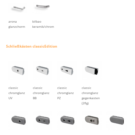
arona
bilbao
glanzchorm
keramik/chrom
Schließkästen classicEdition
classic
classic
classic
classic
chromglanz
chromglanz
chromglanz
chromglanz
UV
BB
PZ
gegenkasten
(2flg)