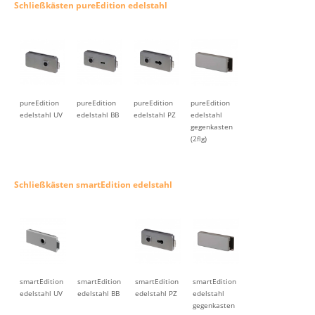
Schließkästen pureEdition edelstahl
pureEdition
pureEdition
pureEdition
pureEdition
edelstahl UV
edelstahl BB
edelstahl PZ
edelstahl
gegenkasten
(2flg)
Schließkästen smartEdition edelstahl
smartEdition
smartEdition
smartEdition
smartEdition
edelstahl UV
edelstahl BB
edelstahl PZ
edelstahl
gegenkasten