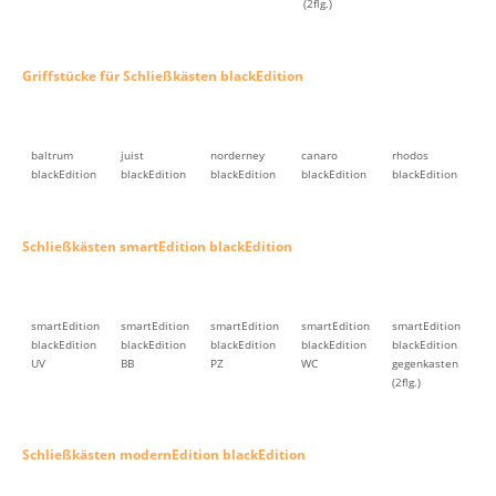
(2flg.)
Griffstücke für Schließkästen blackEdition
baltrum
juist
norderney
canaro
rhodos
blackEdition
blackEdition
blackEdition
blackEdition
blackEdition
Schließkästen smartEdition blackEdition
smartEdition
smartEdition
smartEdition
smartEdition
smartEdition
blackEdition
blackEdition
blackEdition
blackEdition
blackEdition
UV
BB
PZ
WC
gegenkasten
(2flg.)
Schließkästen modernEdition blackEdition