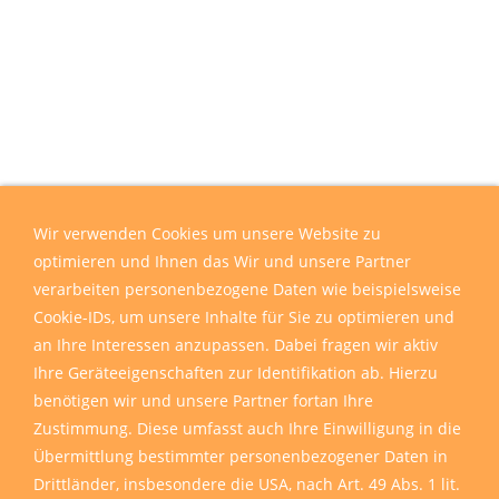
Wir verwenden Cookies um unsere Website zu
optimieren und Ihnen das Wir und unsere Partner
verarbeiten personenbezogene Daten wie beispielsweise
Cookie-IDs, um unsere Inhalte für Sie zu optimieren und
an Ihre Interessen anzupassen. Dabei fragen wir aktiv
Ihre Geräteeigenschaften zur Identifikation ab. Hierzu
benötigen wir und unsere Partner fortan Ihre
Zustimmung. Diese umfasst auch Ihre Einwilligung in die
Übermittlung bestimmter personenbezogener Daten in
Drittländer, insbesondere die USA, nach Art. 49 Abs. 1 lit.