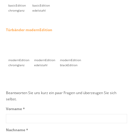
basicEdition
basicEdition
chromglanz
edelstahl
Türbänder modernEdition
modernEdition
modernEdition
modernEdition
chromglanz
edelstahl
blackEdition
Beantworten Sie uns kurz ein paar Fragen und überzeugen Sie sich
selbst.
Vorname *
Nachname *