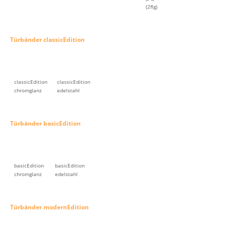
(2flg)
Türbänder classicEdition
classicEdition
classicEdition
chromglanz
edelstahl
Türbänder basicEdition
basicEdition
basicEdition
chromglanz
edelstahl
Türbänder modernEdition