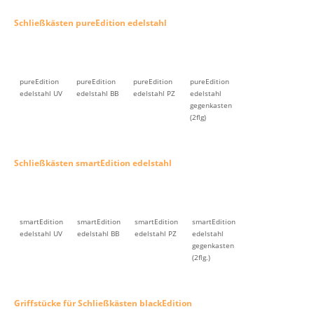
Schließkästen pureEdition edelstahl
pureEdition
pureEdition
pureEdition
pureEdition
edelstahl UV
edelstahl BB
edelstahl PZ
edelstahl
gegenkasten
(2flg)
Schließkästen smartEdition edelstahl
smartEdition
smartEdition
smartEdition
smartEdition
edelstahl UV
edelstahl BB
edelstahl PZ
edelstahl
gegenkasten
(2flg.)
Griffstücke für Schließkästen blackEdition