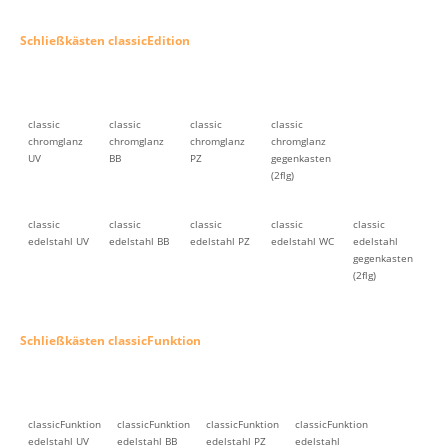
Schließkästen classicEdition
classic
classic
classic
classic
chromglanz
chromglanz
chromglanz
chromglanz
UV
BB
PZ
gegenkasten
(2flg)
classic
classic
classic
classic
classic
edelstahl UV
edelstahl BB
edelstahl PZ
edelstahl WC
edelstahl
gegenkasten
(2flg)
Schließkästen classicFunktion
classicFunktion
classicFunktion
classicFunktion
classicFunktion
edelstahl UV
edelstahl BB
edelstahl PZ
edelstahl