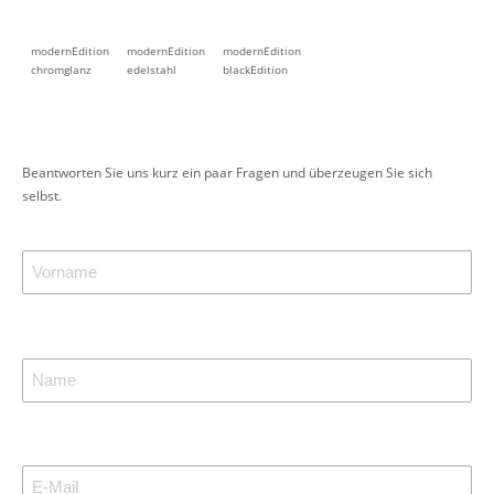
modernEdition
modernEdition
modernEdition
chromglanz
edelstahl
blackEdition
Beantworten Sie uns kurz ein paar Fragen und überzeugen Sie sich
selbst.