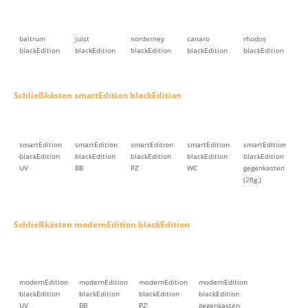
baltrum
juist
norderney
canaro
rhodos
blackEdition
blackEdition
blackEdition
blackEdition
blackEdition
Schließkästen smartEdition blackEdition
smartEdition
smartEdition
smartEdition
smartEdition
smartEdition
blackEdition
blackEdition
blackEdition
blackEdition
blackEdition
UV
BB
PZ
WC
gegenkasten
(2flg.)
Schließkästen modernEdition blackEdition
modernEdition
modernEdition
modernEdition
modernEdition
blackEdition
blackEdition
blackEdition
blackEdition
UV
BB
PZ
gegenkasten