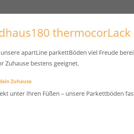
ndhaus180 thermocorLack
nsere apartLine parkettBöden viel Freude bereit
 ihr Zuhause bestens geeignet.
 dein Zuhause
irekt unter Ihren Füßen – unsere Parkettböden fa