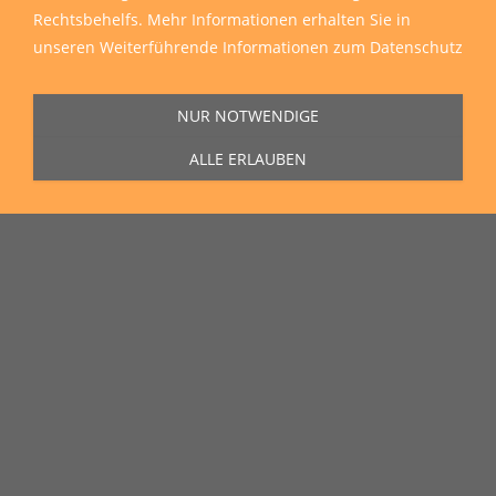
Rechtsbehelfs. Mehr Informationen erhalten Sie in
unseren
Weiterführende Informationen zum Datenschutz
NUR NOTWENDIGE
ALLE ERLAUBEN
Sie erreichen uns Montag bis Freitag von 11:00 Uhr bis 16:00 Uhr unter
der Rufnummer
0271 77 00 10 50
in unserem Showroom in der Hagener
Straße 129, 57072 Siegen.
Unser Lieferservice