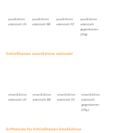
(2flg)
Schließkästen smartEdition edelstahl
smartEdition
smartEdition
smartEdition
smartEdition
edelstahl UV
edelstahl BB
edelstahl PZ
edelstahl
gegenkasten
(2flg.)
Griffstücke für Schließkästen blackEdition
baltrum
juist
norderney
canaro
rhodos
blackEdition
blackEdition
blackEdition
blackEdition
blackEdition
Schließkästen smartEdition blackEdition