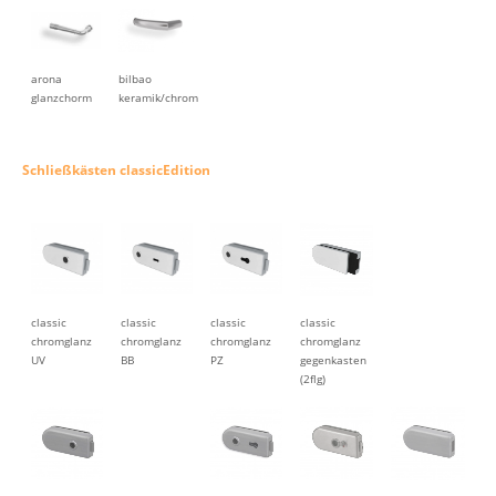
arona
bilbao
glanzchorm
keramik/chrom
Schließkästen classicEdition
classic
classic
classic
classic
chromglanz
chromglanz
chromglanz
chromglanz
UV
BB
PZ
gegenkasten
(2flg)