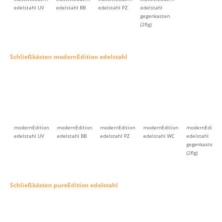
edelstahl UV
edelstahl BB
edelstahl PZ
edelstahl
gegenkasten
(2flg)
Schließkästen modernEdition edelstahl
modernEdition
modernEdition
modernEdition
modernEdition
modernEdition
edelstahl UV
edelstahl BB
edelstahl PZ
edelstahl WC
edelstahl
gegenkasten
(2flg)
Schließkästen pureEdition edelstahl
pureEdition
pureEdition
pureEdition
pureEdition
edelstahl UV
edelstahl BB
edelstahl PZ
edelstahl
gegenkasten