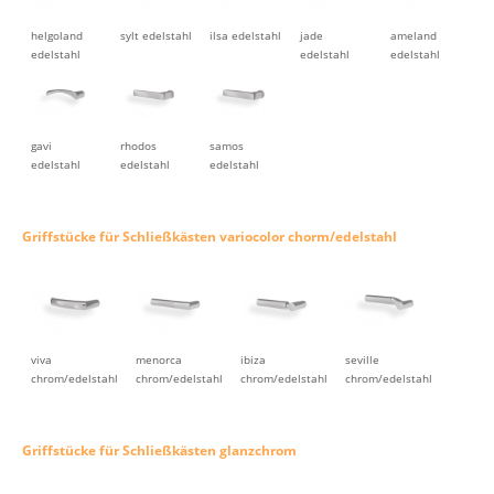
helgoland
sylt edelstahl
ilsa edelstahl
jade
ameland
edelstahl
edelstahl
edelstahl
gavi
rhodos
samos
edelstahl
edelstahl
edelstahl
Griffstücke für Schließkästen variocolor chorm/edelstahl
viva
menorca
ibiza
seville
chrom/edelstahl
chrom/edelstahl
chrom/edelstahl
chrom/edelstahl
Griffstücke für Schließkästen glanzchrom