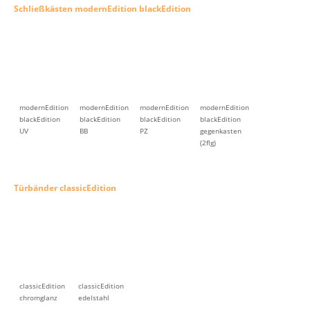
classicEdition
classicEdition
chromglanz
edelstahl
Türbänder basicEdition
basicEdition
basicEdition
chromglanz
edelstahl
Türbänder modernEdition
modernEdition
modernEdition
modernEdition
chromglanz
edelstahl
blackEdition