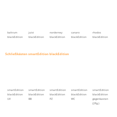
smartEdition
smartEdition
smartEdition
smartEdition
smartEdition
blackEdition
blackEdition
blackEdition
blackEdition
blackEdition
UV
BB
PZ
WC
gegenkasten
(2flg.)
Schließkästen modernEdition blackEdition
modernEdition
modernEdition
modernEdition
modernEdition
blackEdition
blackEdition
blackEdition
blackEdition
UV
BB
PZ
gegenkasten
(2flg)
Türbänder classicEdition