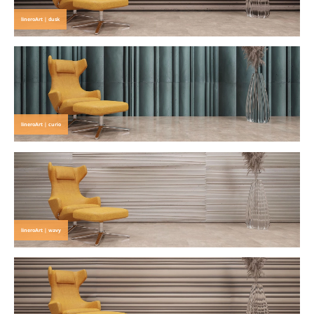
lineroArt | dusk
lineroArt | curio
lineroArt | wavy