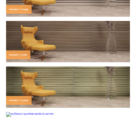
lineroArt | choppy
lineroArt | nukks
lineroArt | w-plate