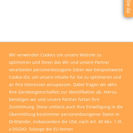
Wir verwenden Cookies um unsere Website zu
optimieren und Ihnen das Wir und unsere Partner
verarbeiten personenbezogene Daten wie beispielsweise
Cookie-IDs, um unsere Inhalte für Sie zu optimieren und
an Ihre Interessen anzupassen. Dabei fragen wir aktiv
Ihre Geräteeigenschaften zur Identifikation ab. Hierzu
benötigen wir und unsere Partner fortan Ihre
Zustimmung. Diese umfasst auch Ihre Einwilligung in die
Übermittlung bestimmter personenbezogener Daten in
Drittländer, insbesondere die USA, nach Art. 49 Abs. 1 lit.
a DSGVO. Solange die EU keinen