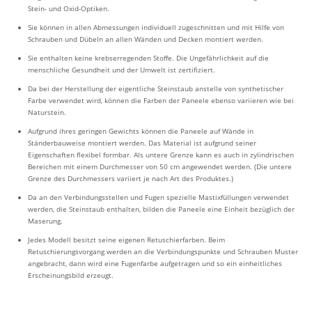
Stein- und Oxid-Optiken.
Sie können in allen Abmessungen individuell zugeschnitten und mit Hilfe von
Schrauben und Dübeln an allen Wänden und Decken montiert werden.
Sie enthalten keine krebserregenden Stoffe. Die Ungefährlichkeit auf die
menschliche Gesundheit und der Umwelt ist zertifiziert.
Da bei der Herstellung der eigentliche Steinstaub anstelle von synthetischer
Farbe verwendet wird, können die Farben der Paneele ebenso variieren wie bei
Naturstein.
Aufgrund ihres geringen Gewichts können die Paneele auf Wände in
Ständerbauweise montiert werden. Das Material ist aufgrund seiner
Eigenschaften flexibel formbar. Als untere Grenze kann es auch in zylindrischen
Bereichen mit einem Durchmesser von 50 cm angewendet werden. (Die untere
Grenze des Durchmessers variiert je nach Art des Produktes.)
Da an den Verbindungsstellen und Fugen spezielle Mastixfüllungen verwendet
werden, die Steinstaub enthalten, bilden die Paneele eine Einheit bezüglich der
Maserung.
Jedes Modell besitzt seine eigenen Retuschierfarben. Beim
Retuschierungsvorgang werden an die Verbindungspunkte und Schrauben Muster
angebracht, dann wird eine Fugenfarbe aufgetragen und so ein einheitliches
Erscheinungsbild erzeugt.