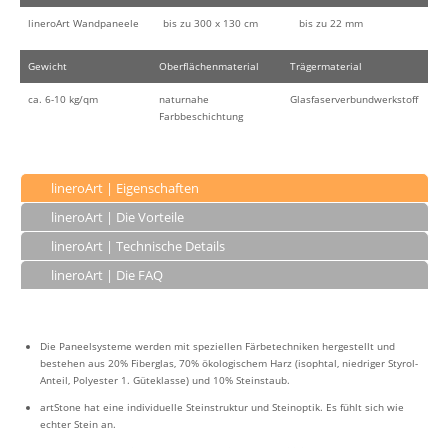
lineroArt Wandpaneele
bis zu 300 x 130 cm
bis zu 22 mm
Gewicht
Oberflächenmaterial
Trägermaterial
ca. 6-10 kg/qm
naturnahe
Glasfaserverbundwerkstoff
Farbbeschichtung
lineroArt | Eigenschaften
lineroArt | Die Vorteile
lineroArt | Technische Details
lineroArt | Die FAQ
Die Paneelsysteme werden mit speziellen Färbetechniken hergestellt und
bestehen aus 20% Fiberglas, 70% ökologischem Harz (isophtal, niedriger Styrol-
Anteil, Polyester 1. Güteklasse) und 10% Steinstaub.
artStone hat eine individuelle Steinstruktur und Steinoptik. Es fühlt sich wie
echter Stein an.