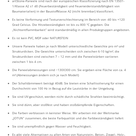
artStone-Paneele sind nach der europäischen Klassifizierung nach EN 13501-
1/Klasse A2 s1 d0 (Feuerbeständigkeit und Feuerwiderstandsfähigkeit von
Baumaterialien) in der Baustoffklasse A2 (nicht brennbar) klassifiziert.
Es keine Verformung und Texturverschlechterung im Bereich von -40 bis +120
Grad Celsius. Die Hitzebeständigkeit ist bis zu 800 °C gegeben. Die
„Nichtentflammbarkeit” wird standardmäßig in allen Produktgruppen angeboten.
Es ist kein PVC, MDF oder NATURSTEIN
Unsere Paneele haben je nach Modell unterschiedliche Gewichte pro m² und
Strukturdicken. Die Gewichte unterscheiden sich zwischen 6-10 kg/m², die
Strukturdicken sind zwischen 7 – 12 mm und die Paneelstärken variieren
zwischen 1 bis 4 cm.
Die Paneelabmessungen sind ~130X300 cm. Sie ergeben eine Fläche von ca. 4
m².(Abmessungen ändern sich je nach Modell)
Der Schalldämmwert beträgt 40dB. Sie bieten eine Schallisolierung für einen
Durchschnitt von 100 Hz in Bezug auf die Lautstärke in der Umgebung.
Sie sind UV-geschützt, werden nicht durch schädliche Strahlen beeinträchtigt.
Sie sind dünn, aber stoßfest und haben stoßdämpfende Eigenschaften.
Die Farben verblassen in keinster Weise. Wir arbeiten mit der Weltmarke
„JOTUN” zusammen, die beste Farbqualität und die Farbbeständigkeit liefert
Sie sind unempfindlich gegen Wasser und Feuchtigkeit.
Es gibt viele Alternativen zu allen Arten von Naturstein-, Beton-, Ziegel-, Holz-,