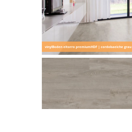
vinylBoden eltorro premiumHDF | cordobaeiche grau