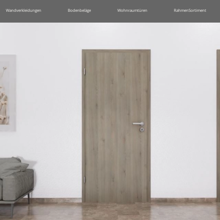
Wandverkleidungen
Bodenbeläge
Wohnraumtüren
RahmenSortiment