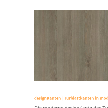
designKanten| Türblattkanten in mo
Die moderne designKante des Tür