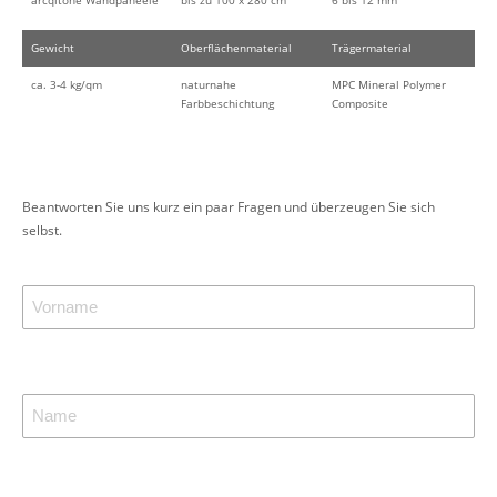
arcqitone Wandpaneele
bis zu 100 x 280 cm
6 bis 12 mm
Gewicht
Oberflächenmaterial
Trägermaterial
ca. 3-4 kg/qm
naturnahe
MPC Mineral Polymer
Farbbeschichtung
Composite
Beantworten Sie uns kurz ein paar Fragen und überzeugen Sie sich
selbst.