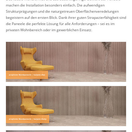
machen die Installation besonders einfach. Die aufwendigen
Strukturprägungen und die naturgetreuen Oberflächenveredelungen
begeistern auf den ersten Blick. Dank ihrer guten Strapazierfähigkeit sind
die Paneele die perfekte Lösung für alle Anforderungen – sei es im
privaten Wohnbereich oder im gewerblichen Einsatz.
arcqitone Wandpaneele | halycon chai
arcqitone Wandpaneele | halycon dusty