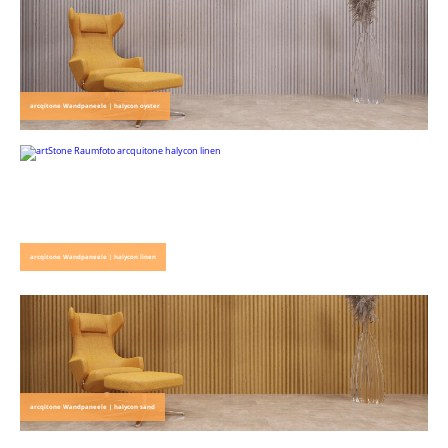
arcqitone Wandpaneele | halycon oyster
arcqitone Wandpaneele | halycon linen
arcqitone Wandpaneele | halycon sand