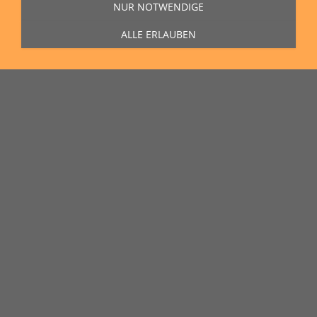
NUR NOTWENDIGE
ALLE ERLAUBEN
Sie erreichen uns Montag bis Freitag von 11:00 Uhr bis 16:00 Uhr unter
der Rufnummer
0271 77 00 10 50
in unserem Showroom in der Hagener
Straße 129, 57072 Siegen.