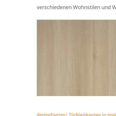
verschiedenen Wohnstilen und 
designKanten| Türblattkanten in mo