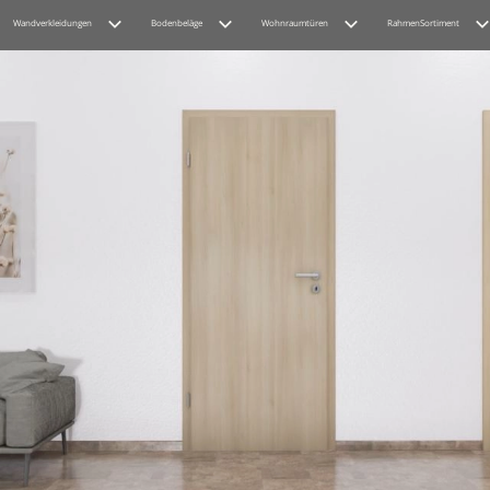
Wandverkleidungen
Bodenbeläge
Wohnraumtüren
RahmenSortiment