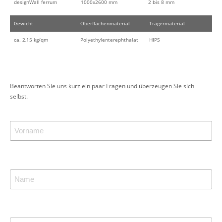
designWall ferrum
1000x2600 mm
2 bis 8 mm
Gewicht
Oberflächenmaterial
Trägermaterial
ca. 2,15 kg/qm
Polyethylenterephthalat
HIPS
Beantworten Sie uns kurz ein paar Fragen und überzeugen Sie sich
selbst.