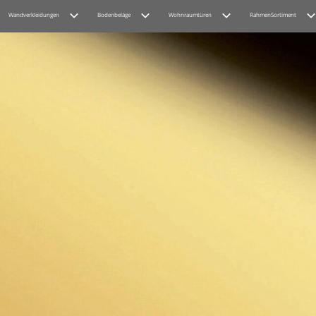
Wandverkleidungen
Bodenbeläge
Wohnraumtüren
RahmenSortiment