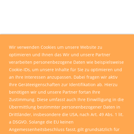
Wir verwenden Cookies um unsere Website zu
optimieren und Ihnen das Wir und unsere Partner
verarbeiten personenbezogene Daten wie beispielsweise
Cookie-IDs, um unsere Inhalte für Sie zu optimieren und
an Ihre Interessen anzupassen. Dabei fragen wir aktiv
Ihre Geräteeigenschaften zur Identifikation ab. Hierzu
benötigen wir und unsere Partner fortan Ihre
Zustimmung. Diese umfasst auch Ihre Einwilligung in die
Übermittlung bestimmter personenbezogener Daten in
Drittländer, insbesondere die USA, nach Art. 49 Abs. 1 lit.
a DSGVO. Solange die EU keinen
Angemessenheitsbeschluss fasst, gilt grundsätzlich für