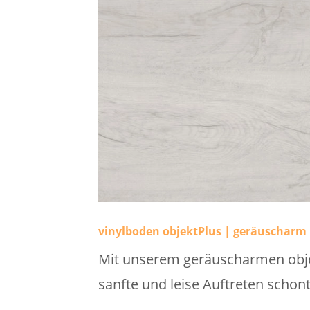
vinylboden objektPlus | geräuscharm
Mit unserem geräuscharmen objek
sanfte und leise Auftreten schon