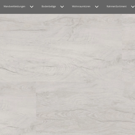
Wandverkleidungen
Bodenbeläge
Wohnraumtüren
RahmenSortiment