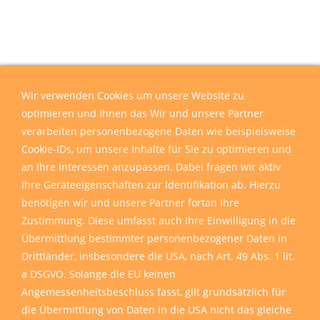
Wir verwenden Cookies um unsere Website zu
optimieren und Ihnen das Wir und unsere Partner
verarbeiten personenbezogene Daten wie beispielsweise
Cookie-IDs, um unsere Inhalte für Sie zu optimieren und
an Ihre Interessen anzupassen. Dabei fragen wir aktiv
Ihre Geräteeigenschaften zur Identifikation ab. Hierzu
benötigen wir und unsere Partner fortan Ihre
Zustimmung. Diese umfasst auch Ihre Einwilligung in die
Übermittlung bestimmter personenbezogener Daten in
Drittländer, insbesondere die USA, nach Art. 49 Abs. 1 lit.
a DSGVO. Solange die EU keinen
Angemessenheitsbeschluss fasst, gilt grundsätzlich für
die Übermittlung von Daten in die USA nicht das gleiche