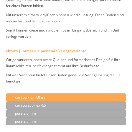
feuchtes Putzen bilden.
Mit unserem eltorro vinylBoden haben wir die Lösung: Diese Böden sind
wasserfest und leicht zu reinigen.
Somit können diese auch problemlos im Eingangsbereich und im Bad
verlegt werden.
eltorro | immer die passende Verlegevariante
Wir garantieren Ihnen beste Qualität und formschönes Design für Ihre
Räumlichkeiten. perfekt abgestimmt auf Ihre Bedürfnisse.
Mit vier Varianten bietet unser Boden genau die Verlegelösung die Sie
benötigen.
ceracorFlex 7.0 mm
ceracorEcoFlex 4.5
pure 2.0 mm
pure 2.5 mm