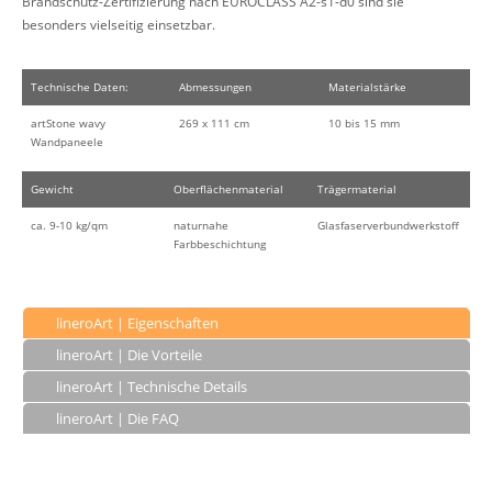
Brandschutz-Zertifizierung nach EUROCLASS A2-s1-d0 sind sie
besonders vielseitig einsetzbar.
Technische Daten:
Abmessungen
Materialstärke
artStone wavy
269 x 111 cm
10 bis 15 mm
Wandpaneele
Gewicht
Oberflächenmaterial
Trägermaterial
ca. 9-10 kg/qm
naturnahe
Glasfaserverbundwerkstoff
Farbbeschichtung
lineroArt | Eigenschaften
lineroArt | Die Vorteile
lineroArt | Technische Details
lineroArt | Die FAQ