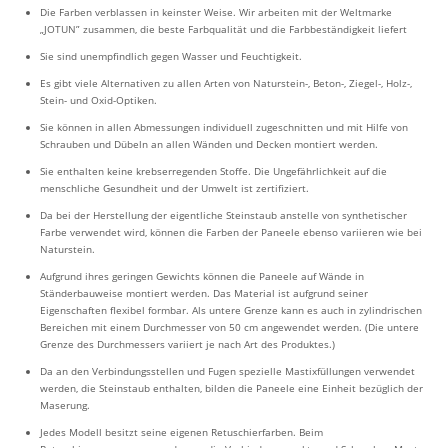
Die Farben verblassen in keinster Weise. Wir arbeiten mit der Weltmarke
„JOTUN” zusammen, die beste Farbqualität und die Farbbeständigkeit liefert
Sie sind unempfindlich gegen Wasser und Feuchtigkeit.
Es gibt viele Alternativen zu allen Arten von Naturstein-, Beton-, Ziegel-, Holz-,
Stein- und Oxid-Optiken.
Sie können in allen Abmessungen individuell zugeschnitten und mit Hilfe von
Schrauben und Dübeln an allen Wänden und Decken montiert werden.
Sie enthalten keine krebserregenden Stoffe. Die Ungefährlichkeit auf die
menschliche Gesundheit und der Umwelt ist zertifiziert.
Da bei der Herstellung der eigentliche Steinstaub anstelle von synthetischer
Farbe verwendet wird, können die Farben der Paneele ebenso variieren wie bei
Naturstein.
Aufgrund ihres geringen Gewichts können die Paneele auf Wände in
Ständerbauweise montiert werden. Das Material ist aufgrund seiner
Eigenschaften flexibel formbar. Als untere Grenze kann es auch in zylindrischen
Bereichen mit einem Durchmesser von 50 cm angewendet werden. (Die untere
Grenze des Durchmessers variiert je nach Art des Produktes.)
Da an den Verbindungsstellen und Fugen spezielle Mastixfüllungen verwendet
werden, die Steinstaub enthalten, bilden die Paneele eine Einheit bezüglich der
Maserung.
Jedes Modell besitzt seine eigenen Retuschierfarben. Beim