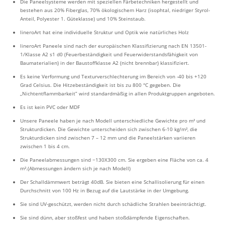
Die Paneelsysteme werden mit speziellen Färbetechniken hergestellt und
bestehen aus 20% Fiberglas, 70% ökologischem Harz (isophtal, niedriger Styrol-
Anteil, Polyester 1. Güteklasse) und 10% Steinstaub.
lineroArt hat eine individuelle Struktur und Optik wie natürliches Holz
lineroArt Paneele sind nach der europäischen Klassifizierung nach EN 13501-
1/Klasse A2 s1 d0 (Feuerbeständigkeit und Feuerwiderstandsfähigkeit von
Baumaterialien) in der Baustoffklasse A2 (nicht brennbar) klassifiziert.
Es keine Verformung und Texturverschlechterung im Bereich von -40 bis +120
Grad Celsius. Die Hitzebeständigkeit ist bis zu 800 °C gegeben. Die
„Nichtentflammbarkeit” wird standardmäßig in allen Produktgruppen angeboten.
Es ist kein PVC oder MDF
Unsere Paneele haben je nach Modell unterschiedliche Gewichte pro m² und
Strukturdicken. Die Gewichte unterscheiden sich zwischen 6-10 kg/m², die
Strukturdicken sind zwischen 7 – 12 mm und die Paneelstärken variieren
zwischen 1 bis 4 cm.
Die Paneelabmessungen sind ~130X300 cm. Sie ergeben eine Fläche von ca. 4
m².(Abmessungen ändern sich je nach Modell)
Der Schalldämmwert beträgt 40dB. Sie bieten eine Schallisolierung für einen
Durchschnitt von 100 Hz in Bezug auf die Lautstärke in der Umgebung.
Sie sind UV-geschützt, werden nicht durch schädliche Strahlen beeinträchtigt.
Sie sind dünn, aber stoßfest und haben stoßdämpfende Eigenschaften.