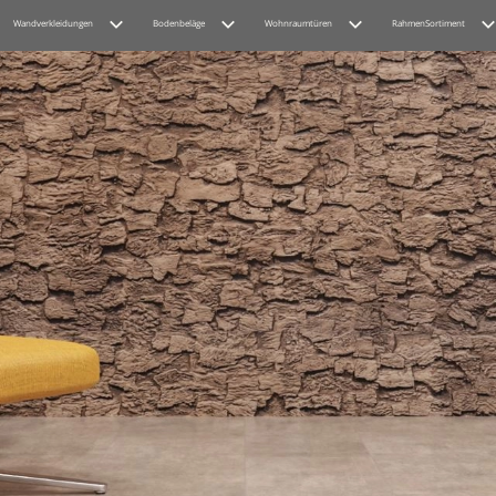
Wandverkleidungen
Bodenbeläge
Wohnraumtüren
RahmenSortiment