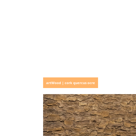
artWood | cork quercus ocre