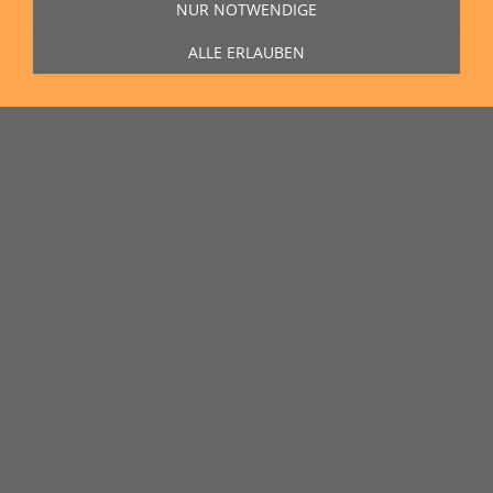
NUR NOTWENDIGE
ALLE ERLAUBEN
Sie erreichen uns Montag bis Freitag von 11:00 Uhr bis 16:00 Uhr unter
der Rufnummer
0271 77 00 10 50
in unserem Showroom in der Hagener
Straße 129, 57072 Siegen.