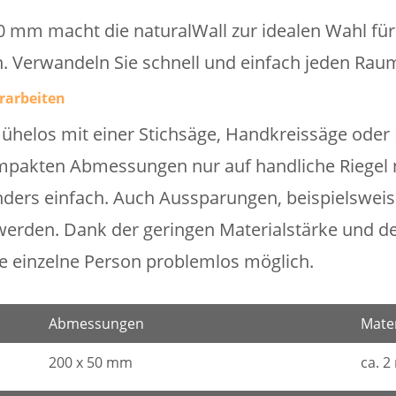
 mm macht die naturalWall zur idealen Wahl fü
 Verwandeln Sie schnell und einfach jeden Raum i
rarbeiten
 mühelos mit einer Stichsäge, Handkreissäge ode
pakten Abmessungen nur auf handliche Riegel nö
ers einfach. Auch Aussparungen, beispielsweise
erden. Dank der geringen Materialstärke und des
ine einzelne Person problemlos möglich.
Abmessungen
Mater
200 x 50 mm
ca. 