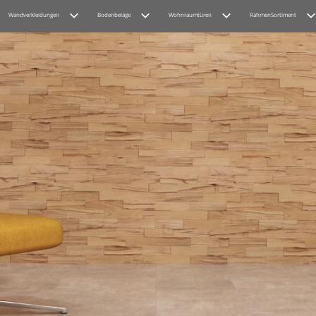
Wandverkleidungen
Bodenbeläge
Wohnraumtüren
RahmenSortiment