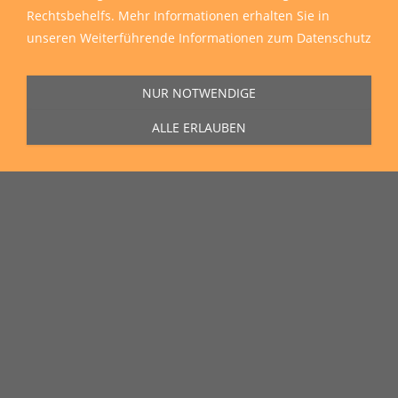
Rechtsbehelfs. Mehr Informationen erhalten Sie in
unseren
Weiterführende Informationen zum Datenschutz
NUR NOTWENDIGE
ALLE ERLAUBEN
Sie erreichen uns Montag bis Freitag von 11:00 Uhr bis 16:00 Uhr unter
der Rufnummer
0271 77 00 10 50
in unserem Showroom in der Hagener
Straße 129, 57072 Siegen.
Unser Lieferservice