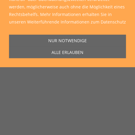
werden, möglicherweise auch ohne die Möglichkeit eines
Rechtsbehelfs. Mehr Informationen erhalten Sie in
unseren
Weiterführende Informationen zum Datenschutz
NUR NOTWENDIGE
ALLE ERLAUBEN
Sie erreichen uns Montag bis Freitag von 11:00 Uhr bis 16:00 Uhr unter
der Rufnummer
0271 77 00 10 50
in unserem Showroom in der Hagener
Straße 129, 57072 Siegen.