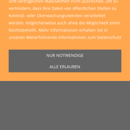
und vertraglichen Maßnahmen nicht ausreichen, um zu
verhindern, dass Ihre Daten von öffentlichen Stellen zu
Kontroll- oder Überwachungszwecken verarbeitet
werden, möglicherweise auch ohne die Möglichkeit eines
Sie erreichen uns Montag bis Freitag von 11:00 Uhr bis 16:00 Uhr unter
Rechtsbehelfs. Mehr Informationen erhalten Sie in
der Rufnummer
0271 77 00 10 50
in unserem Showroom in der Hagener
unseren
Weiterführende Informationen zum Datenschutz
Straße 129, 57072 Siegen.
NUR NOTWENDIGE
ALLE ERLAUBEN
Unser Lieferservice
Wir liefern zu Ihnen nach Hause, auf die Baustelle und auch in die
ganze Welt
Wir liefern sämtliche Artikel direkt und reibungslos zu Ihnen nach Hause,
auf die Baustelle oder wohin Sie möchten.