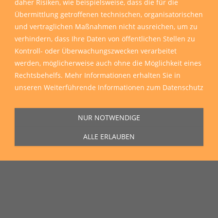
daher Risiken, wie beispielsweise, dass die für die
Übermittlung getroffenen technischen, organisatorischen
und vertraglichen Maßnahmen nicht ausreichen, um zu
verhindern, dass Ihre Daten von öffentlichen Stellen zu
Kontroll- oder Überwachungszwecken verarbeitet
werden, möglicherweise auch ohne die Möglichkeit eines
Rechtsbehelfs. Mehr Informationen erhalten Sie in
Sie erreichen uns Montag bis Freitag von 11:00 Uhr bis 16:00 Uhr unter
unseren
Weiterführende Informationen zum Datenschutz
der Rufnummer
0271 77 00 10 50
in unserem Showroom in der Hagener
Straße 129, 57072 Siegen.
NUR NOTWENDIGE
ALLE ERLAUBEN
Unser Lieferservice
Wir liefern zu Ihnen nach Hause, auf die Baustelle und auch in die
ganze Welt