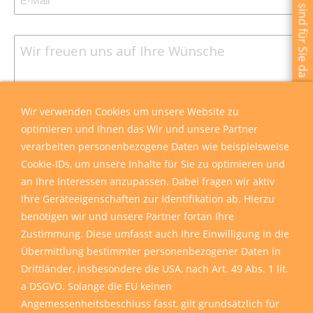
Wir sind für Sie da
Wir verwenden Cookies um unsere Website zu
optimieren und Ihnen das Wir und unsere Partner
verarbeiten personenbezogene Daten wie beispielsweise
Cookie-IDs, um unsere Inhalte für Sie zu optimieren und
an Ihre Interessen anzupassen. Dabei fragen wir aktiv
Ihre Geräteeigenschaften zur Identifikation ab. Hierzu
benötigen wir und unsere Partner fortan Ihre
Zustimmung. Diese umfasst auch Ihre Einwilligung in die
Übermittlung bestimmter personenbezogener Daten in
Drittländer, insbesondere die USA, nach Art. 49 Abs. 1 lit.
a DSGVO. Solange die EU keinen
Angemessenheitsbeschluss fasst, gilt grundsätzlich für