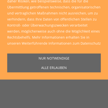
daher Risiken, wie beispielsweise, dass die für die
Übermittlung getroffenen technischen, organisatorischen
und vertraglichen Maßnahmen nicht ausreichen, um zu
verhindern, dass Ihre Daten von öffentlichen Stellen zu
Kontroll- oder Überwachungszwecken verarbeitet
werden, möglicherweise auch ohne die Möglichkeit eines
Rechtsbehelfs. Mehr Informationen erhalten Sie in
Sie erreichen uns Montag bis Freitag von 11:00 Uhr bis 16:00 Uhr unter
unseren
Weiterführende Informationen zum Datenschutz
der Rufnummer
0271 77 00 10 50
in unserem Showroom in der Hagener
Straße 129, 57072 Siegen.
NUR NOTWENDIGE
ALLE ERLAUBEN
Unser Lieferservice
Wir liefern zu Ihnen nach Hause, auf die Baustelle und auch in die
ganze Welt