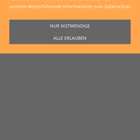
unseren
Weiterführende Informationen zum Datenschutz
NUR NOTWENDIGE
ALLE ERLAUBEN
Sie erreichen uns Montag bis Freitag von 11:00 Uhr bis 16:00 Uhr unter
der Rufnummer
0271 77 00 10 50
in unserem Showroom in der Hagener
Straße 129, 57072 Siegen.
Unser Lieferservice
Wir liefern zu Ihnen nach Hause, auf die Baustelle und auch in die