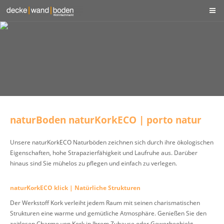
naturBoden naturKorkECO | porto natur
Unsere naturKorkECO Naturböden zeichnen sich durch ihre ökologischen
Eigenschaften, hohe Strapazierfähigkeit und Laufruhe aus. Darüber
hinaus sind Sie mühelos zu pflegen und einfach zu verlegen.
naturKorkECO klick | Natürliche Strukturen
Der Werkstoff Kork verleiht jedem Raum mit seinen charismatischen
Strukturen eine warme und gemütliche Atmosphäre. Genießen Sie den
zeitlosen Charme von Kork in Ihrem Zuhause oder Gewerbeobjekt.