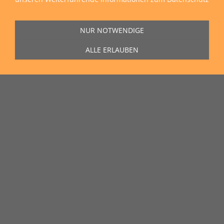
NUR NOTWENDIGE
ALLE ERLAUBEN
Sie erreichen uns Montag bis Freitag von 11:00 Uhr bis 16:00 Uhr unter
der Rufnummer
0271 77 00 10 50
in unserem Showroom in der Hagener
Straße 129, 57072 Siegen.
Unser Lieferservice
Wir liefern zu Ihnen nach Hause, auf die Baustelle und auch in die
ganze Welt