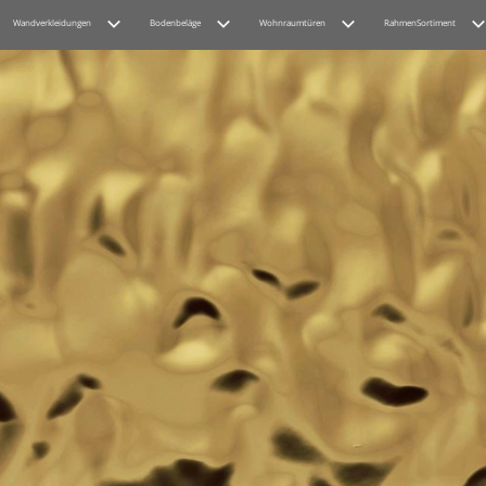
Wandverkleidungen
Bodenbeläge
Wohnraumtüren
RahmenSortiment