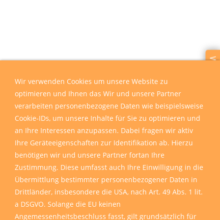
Wir sind für Sie da
Wir verwenden Cookies um unsere Website zu
optimieren und Ihnen das Wir und unsere Partner
verarbeiten personenbezogene Daten wie beispielsweise
Cookie-IDs, um unsere Inhalte für Sie zu optimieren und
an Ihre Interessen anzupassen. Dabei fragen wir aktiv
Ihre Geräteeigenschaften zur Identifikation ab. Hierzu
benötigen wir und unsere Partner fortan Ihre
Zustimmung. Diese umfasst auch Ihre Einwilligung in die
Übermittlung bestimmter personenbezogener Daten in
Drittländer, insbesondere die USA, nach Art. 49 Abs. 1 lit.
a DSGVO. Solange die EU keinen
Angemessenheitsbeschluss fasst, gilt grundsätzlich für