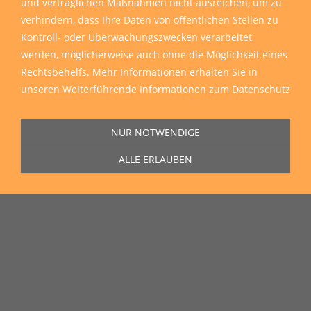
und vertraglichen Maßnahmen nicht ausreichen, um zu
verhindern, dass Ihre Daten von öffentlichen Stellen zu
Kontroll- oder Überwachungszwecken verarbeitet
werden, möglicherweise auch ohne die Möglichkeit eines
Sie erreichen uns Montag bis Freitag von 11:00 Uhr bis 16:00 Uhr unter
Rechtsbehelfs. Mehr Informationen erhalten Sie in
der Rufnummer
0271 77 00 10 50
in unserem Showroom in der Hagener
unseren
Weiterführende Informationen zum Datenschutz
Straße 129, 57072 Siegen.
NUR NOTWENDIGE
ALLE ERLAUBEN
Unser Lieferservice
Wir liefern zu Ihnen nach Hause, auf die Baustelle und auch in die
ganze Welt
Wir liefern sämtliche Artikel direkt und reibungslos zu Ihnen nach Hause,
auf die Baustelle oder wohin Sie möchten.