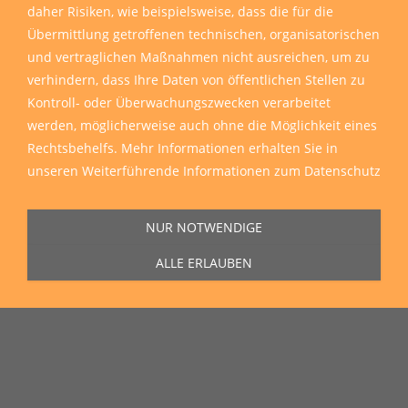
daher Risiken, wie beispielsweise, dass die für die
Übermittlung getroffenen technischen, organisatorischen
und vertraglichen Maßnahmen nicht ausreichen, um zu
verhindern, dass Ihre Daten von öffentlichen Stellen zu
Kontroll- oder Überwachungszwecken verarbeitet
werden, möglicherweise auch ohne die Möglichkeit eines
Rechtsbehelfs. Mehr Informationen erhalten Sie in
Sie erreichen uns Montag bis Freitag von 11:00 Uhr bis 16:00 Uhr unter
unseren
Weiterführende Informationen zum Datenschutz
der Rufnummer
0271 77 00 10 50
in unserem Showroom in der Hagener
Straße 129, 57072 Siegen.
NUR NOTWENDIGE
ALLE ERLAUBEN
Unser Lieferservice
Wir liefern zu Ihnen nach Hause, auf die Baustelle und auch in die
ganze Welt