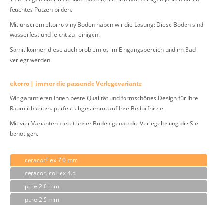
feuchtes Putzen bilden.
Mit unserem eltorro vinylBoden haben wir die Lösung: Diese Böden sind
wasserfest und leicht zu reinigen.
Somit können diese auch problemlos im Eingangsbereich und im Bad
verlegt werden.
eltorro | immer die passende Verlegevariante
Wir garantieren Ihnen beste Qualität und formschönes Design für Ihre
Räumlichkeiten. perfekt abgestimmt auf Ihre Bedürfnisse.
Mit vier Varianten bietet unser Boden genau die Verlegelösung die Sie
benötigen.
ceracorFlex 7.0 mm
ceracorEcoFlex 4.5
pure 2.0 mm
pure 2.5 mm