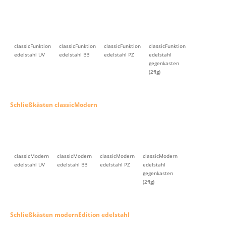
classicFunktion
classicFunktion
classicFunktion
classicFunktion
edelstahl UV
edelstahl BB
edelstahl PZ
edelstahl
gegenkasten
(2flg)
Schließkästen classicModern
classicModern
classicModern
classicModern
classicModern
edelstahl UV
edelstahl BB
edelstahl PZ
edelstahl
gegenkasten
(2flg)
Schließkästen modernEdition edelstahl