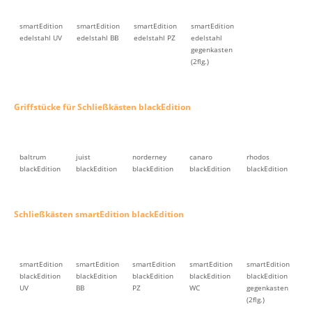
smartEdition
smartEdition
smartEdition
smartEdition
edelstahl UV
edelstahl BB
edelstahl PZ
edelstahl
gegenkasten
(2flg.)
Griffstücke für Schließkästen blackEdition
baltrum
juist
norderney
canaro
rhodos
blackEdition
blackEdition
blackEdition
blackEdition
blackEdition
Schließkästen smartEdition blackEdition
smartEdition
smartEdition
smartEdition
smartEdition
smartEdition
blackEdition
blackEdition
blackEdition
blackEdition
blackEdition
UV
BB
PZ
WC
gegenkasten
(2flg.)