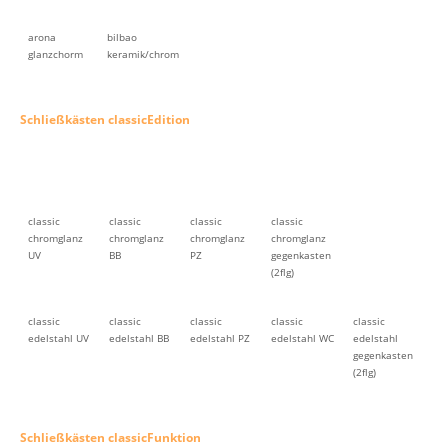
arona
bilbao
glanzchorm
keramik/chrom
Schließkästen classicEdition
classic
classic
classic
classic
chromglanz
chromglanz
chromglanz
chromglanz
UV
BB
PZ
gegenkasten
(2flg)
classic
classic
classic
classic
classic
edelstahl UV
edelstahl BB
edelstahl PZ
edelstahl WC
edelstahl
gegenkasten
(2flg)
Schließkästen classicFunktion