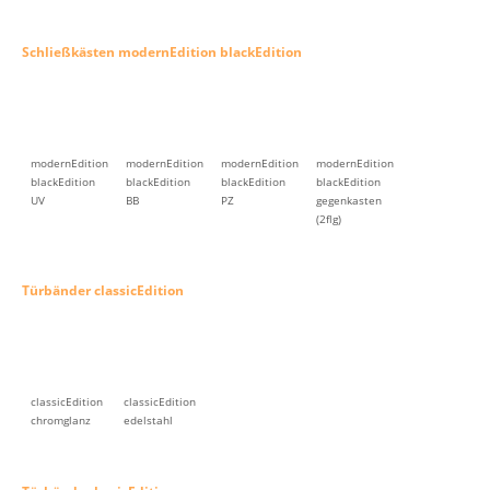
Schließkästen modernEdition blackEdition
modernEdition
modernEdition
modernEdition
modernEdition
blackEdition
blackEdition
blackEdition
blackEdition
UV
BB
PZ
gegenkasten
(2flg)
Türbänder classicEdition
classicEdition
classicEdition
chromglanz
edelstahl