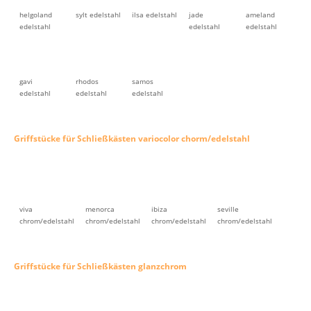
helgoland
sylt edelstahl
ilsa edelstahl
jade
ameland
edelstahl
edelstahl
edelstahl
gavi
rhodos
samos
edelstahl
edelstahl
edelstahl
Griffstücke für Schließkästen variocolor chorm/edelstahl
viva
menorca
ibiza
seville
chrom/edelstahl
chrom/edelstahl
chrom/edelstahl
chrom/edelstahl
Griffstücke für Schließkästen glanzchrom