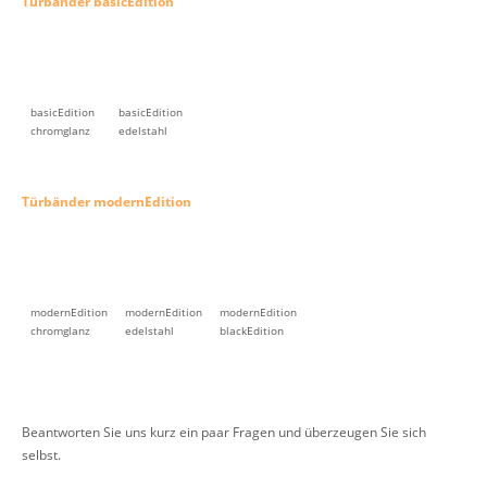
Türbänder basicEdition
basicEdition
basicEdition
chromglanz
edelstahl
Türbänder modernEdition
modernEdition
modernEdition
modernEdition
chromglanz
edelstahl
blackEdition
Beantworten Sie uns kurz ein paar Fragen und überzeugen Sie sich
selbst.