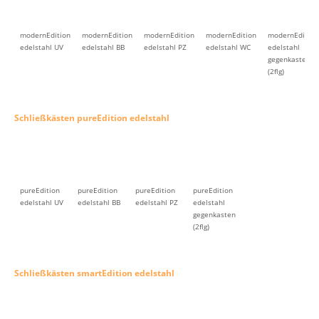
modernEdition
modernEdition
modernEdition
modernEdition
modernEdition
edelstahl UV
edelstahl BB
edelstahl PZ
edelstahl WC
edelstahl
gegenkasten
(2flg)
Schließkästen pureEdition edelstahl
pureEdition
pureEdition
pureEdition
pureEdition
edelstahl UV
edelstahl BB
edelstahl PZ
edelstahl
gegenkasten
(2flg)
Schließkästen smartEdition edelstahl