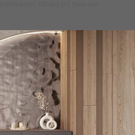
nd (min-width: 1024px) {h1 {font-size: