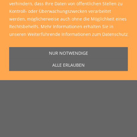
verhindern, dass Ihre Daten von öffentlichen Stellen zu
Kontroll- oder Überwachungszwecken verarbeitet
werden, möglicherweise auch ohne die Möglichkeit eines
Rechtsbehelfs. Mehr Informationen erhalten Sie in
unseren
Weiterführende Informationen zum Datenschutz
NUR NOTWENDIGE
ALLE ERLAUBEN
Sie erreichen uns Montag bis Freitag von 11:00 Uhr bis 16:00 Uhr unter
der Rufnummer
0271 77 00 10 50
in unserem Showroom in der Hagener
Straße 129, 57072 Siegen.