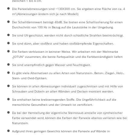
zwischen 1 bis 4 cm.
Die Paneelabmessungen sind ~130X300 cm. Sie ergeben eine Fläche von ca. 4
m².(Abmessungen ändern sich je nach Modell)
Der Schalldämmwert beträgt 40dB. Sie bieten eine Schallisolierung für einen
Durchschnitt von 100 Hz in Bezug auf die Lautstärke in der Umgebung.
Sie sind UV-geschützt, werden nicht durch schädliche Strahlen beeinträchtigt.
Sie sind dünn, aber stoßfest und haben stoßdämpfende Eigenschaften.
Die Farben verblassen in keinster Weise. Wir arbeiten mit der Weltmarke
„JOTUN” zusammen, die beste Farbqualität und die Farbbeständigkeit liefert
Sie sind unempfindlich gegen Wasser und Feuchtigkeit.
Es gibt viele Alternativen zu allen Arten von Naturstein-, Beton-, Ziegel-, Holz-,
Stein- und Oxid-Optiken.
Sie können in allen Abmessungen individuell zugeschnitten und mit Hilfe von
Schrauben und Dübeln an allen Wänden und Decken montiert werden.
Sie enthalten keine krebserregenden Stoffe. Die Ungefährlichkeit auf die
menschliche Gesundheit und der Umwelt ist zertifiziert.
Da bei der Herstellung der eigentliche Steinstaub anstelle von synthetischer
Farbe verwendet wird, können die Farben der Paneele ebenso variieren wie bei
Naturstein.
Aufgrund ihres geringen Gewichts können die Paneele auf Wände in