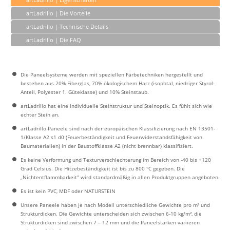
artLadrillo | Die Vorteile
artLadrillo | Technische Details
artLadrillo | Die FAQ
Die Paneelsysteme werden mit speziellen Färbetechniken hergestellt und
bestehen aus 20% Fiberglas, 70% ökologischem Harz (isophtal, niedriger Styrol-
Anteil, Polyester 1. Güteklasse) und 10% Steinstaub.
artLadrillo hat eine individuelle Steinstruktur und Steinoptik. Es fühlt sich wie
echter Stein an.
artLadrillo Paneele sind nach der europäischen Klassifizierung nach EN 13501-
1/Klasse A2 s1 d0 (Feuerbeständigkeit und Feuerwiderstandsfähigkeit von
Baumaterialien) in der Baustoffklasse A2 (nicht brennbar) klassifiziert.
Es keine Verformung und Texturverschlechterung im Bereich von -40 bis +120
Grad Celsius. Die Hitzebeständigkeit ist bis zu 800 °C gegeben. Die
„Nichtentflammbarkeit” wird standardmäßig in allen Produktgruppen angeboten.
Es ist kein PVC, MDF oder NATURSTEIN
Unsere Paneele haben je nach Modell unterschiedliche Gewichte pro m² und
Strukturdicken. Die Gewichte unterscheiden sich zwischen 6-10 kg/m², die
Strukturdicken sind zwischen 7 – 12 mm und die Paneelstärken variieren