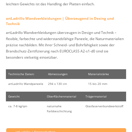
leichten Gewichts ist das Handling der Platten einfach.
artLadrillo Wandverkleidungen | Überzeugend in Desing und
Technik
artLadrillo Wandverkleidungen überzeugen in Design und Technik –
flexible, farbechte und widerstandsfähige Paneele, die Naturmaterialien
präzise nachbilden. Mit ihrer Schneid- und Bohrfähigkeit sowie der
Brandschutz-Zertifizierung nach EUROCLASS A2-s1-d0 sind sie
besonders vielseitig einsetzbar.
Technische Daten:
Abmessungen
Materialstärke
artLadrillo Wandpaneele
294 x 130 cm
15 bis 20 mm
Gewicht
Oberflächenmaterial
Trägermaterial
ca. 7-8 kg/qm
naturnahe
Glasfaserverbundwerkstoff
Farbbeschichtung
artLadrillo | Eigenschaften