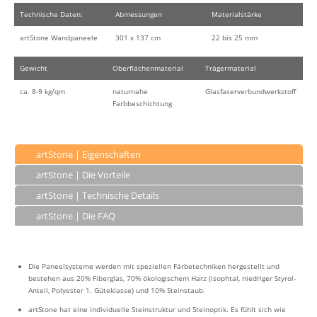
Technische Daten:
Abmessungen
Materialstärke
artStone Wandpaneele
301 x 137 cm
22 bis 25 mm
Gewicht
Oberflächenmaterial
Trägermaterial
ca. 8-9 kg/qm
naturnahe
Glasfaserverbundwerkstoff
Farbbeschichtung
artStone | Eigenschaften
artStone | Die Vorteile
artStone | Technische Details
artStone | Die FAQ
Die Paneelsysteme werden mit speziellen Färbetechniken hergestellt und
bestehen aus 20% Fiberglas, 70% ökologischem Harz (isophtal, niedriger Styrol-
Anteil, Polyester 1. Güteklasse) und 10% Steinstaub.
artStone hat eine individuelle Steinstruktur und Steinoptik. Es fühlt sich wie