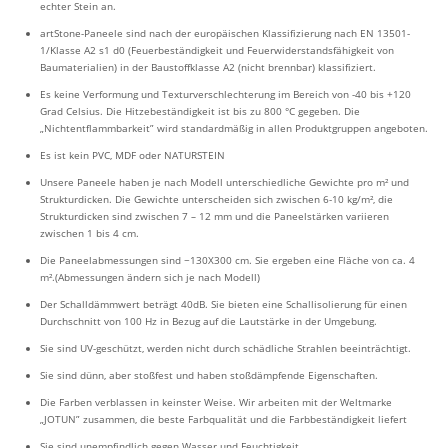
echter Stein an.
artStone-Paneele sind nach der europäischen Klassifizierung nach EN 13501-
1/Klasse A2 s1 d0 (Feuerbeständigkeit und Feuerwiderstandsfähigkeit von
Baumaterialien) in der Baustoffklasse A2 (nicht brennbar) klassifiziert.
Es keine Verformung und Texturverschlechterung im Bereich von -40 bis +120
Grad Celsius. Die Hitzebeständigkeit ist bis zu 800 °C gegeben. Die
„Nichtentflammbarkeit” wird standardmäßig in allen Produktgruppen angeboten.
Es ist kein PVC, MDF oder NATURSTEIN
Unsere Paneele haben je nach Modell unterschiedliche Gewichte pro m² und
Strukturdicken. Die Gewichte unterscheiden sich zwischen 6-10 kg/m², die
Strukturdicken sind zwischen 7 – 12 mm und die Paneelstärken variieren
zwischen 1 bis 4 cm.
Die Paneelabmessungen sind ~130X300 cm. Sie ergeben eine Fläche von ca. 4
m².(Abmessungen ändern sich je nach Modell)
Der Schalldämmwert beträgt 40dB. Sie bieten eine Schallisolierung für einen
Durchschnitt von 100 Hz in Bezug auf die Lautstärke in der Umgebung.
Sie sind UV-geschützt, werden nicht durch schädliche Strahlen beeinträchtigt.
Sie sind dünn, aber stoßfest und haben stoßdämpfende Eigenschaften.
Die Farben verblassen in keinster Weise. Wir arbeiten mit der Weltmarke
„JOTUN” zusammen, die beste Farbqualität und die Farbbeständigkeit liefert
Sie sind unempfindlich gegen Wasser und Feuchtigkeit.