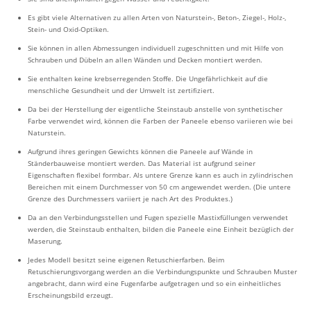
Es gibt viele Alternativen zu allen Arten von Naturstein-, Beton-, Ziegel-, Holz-,
Stein- und Oxid-Optiken.
Sie können in allen Abmessungen individuell zugeschnitten und mit Hilfe von
Schrauben und Dübeln an allen Wänden und Decken montiert werden.
Sie enthalten keine krebserregenden Stoffe. Die Ungefährlichkeit auf die
menschliche Gesundheit und der Umwelt ist zertifiziert.
Da bei der Herstellung der eigentliche Steinstaub anstelle von synthetischer
Farbe verwendet wird, können die Farben der Paneele ebenso variieren wie bei
Naturstein.
Aufgrund ihres geringen Gewichts können die Paneele auf Wände in
Ständerbauweise montiert werden. Das Material ist aufgrund seiner
Eigenschaften flexibel formbar. Als untere Grenze kann es auch in zylindrischen
Bereichen mit einem Durchmesser von 50 cm angewendet werden. (Die untere
Grenze des Durchmessers variiert je nach Art des Produktes.)
Da an den Verbindungsstellen und Fugen spezielle Mastixfüllungen verwendet
werden, die Steinstaub enthalten, bilden die Paneele eine Einheit bezüglich der
Maserung.
Jedes Modell besitzt seine eigenen Retuschierfarben. Beim
Retuschierungsvorgang werden an die Verbindungspunkte und Schrauben Muster
angebracht, dann wird eine Fugenfarbe aufgetragen und so ein einheitliches
Erscheinungsbild erzeugt.