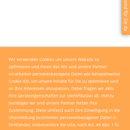
Wir sind für Sie da
Wir verwenden Cookies um unsere Website zu
optimieren und Ihnen das Wir und unsere Partner
verarbeiten personenbezogene Daten wie beispielsweise
Cookie-IDs, um unsere Inhalte für Sie zu optimieren und
an Ihre Interessen anzupassen. Dabei fragen wir aktiv
Ihre Geräteeigenschaften zur Identifikation ab. Hierzu
benötigen wir und unsere Partner fortan Ihre
Zustimmung. Diese umfasst auch Ihre Einwilligung in die
Übermittlung bestimmter personenbezogener Daten in
Drittländer, insbesondere die USA, nach Art. 49 Abs. 1 lit.