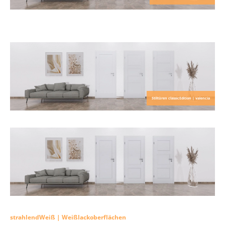
Stiltüren classicEdition | valencia
strahlendWeiß | Weißlackoberflächen