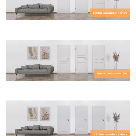
Stiltüren classicEdition | novara
Stiltüren classicEdition | kiel
Stiltüren classicEdition | lübeck