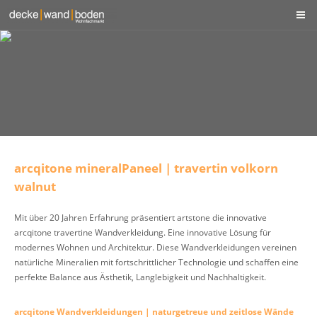
arcqitone mineralPaneel | travertin volkorn
walnut
Mit über 20 Jahren Erfahrung präsentiert artstone die innovative
arcqitone travertine Wandverkleidung. Eine innovative Lösung für
modernes Wohnen und Architektur. Diese Wandverkleidungen vereinen
natürliche Mineralien mit fortschrittlicher Technologie und schaffen eine
perfekte Balance aus Ästhetik, Langlebigkeit und Nachhaltigkeit.
arcqitone Wandverkleidungen | naturgetreue und zeitlose Wände