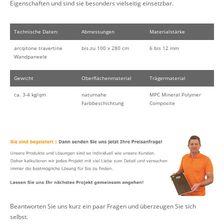
Eigenschaften und sind sie besonders vielseitig einsetzbar.
Technische Daten:
Abmessungen
Materialstärke
arcqitone travertine
bis zu 100 x 280 cm
6 bis 12 mm
Wandpaneele
Gewicht
Oberflächenmaterial
Trägermaterial
ca. 3-4 kg/qm
naturnahe
MPC Mineral Polymer
Farbbeschichtung
Composite
Beantworten Sie uns kurz ein paar Fragen und überzeugen Sie sich
selbst.