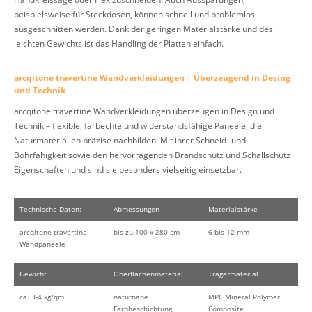
beispielsweise für Steckdosen, können schnell und problemlos
ausgeschnitten werden. Dank der geringen Materialstärke und des
leichten Gewichts ist das Handling der Platten einfach.
arcqitone travertine Wandverkleidungen | Überzeugend in Desing
und Technik
arcqitone travertine Wandverkleidungen überzeugen in Design und
Technik – flexible, farbechte und widerstandsfähige Paneele, die
Naturmaterialien präzise nachbilden. Mit ihrer Schneid- und
Bohrfähigkeit sowie den hervorragenden Brandschutz und Schallschutz
Eigenschaften und sind sie besonders vielseitig einsetzbar.
Technische Daten:
Abmessungen
Materialstärke
arcqitone travertine
bis zu 100 x 280 cm
6 bis 12 mm
Wandpaneele
Gewicht
Oberflächenmaterial
Trägermaterial
ca. 3-4 kg/qm
naturnahe
MPC Mineral Polymer
Farbbeschichtung
Composite