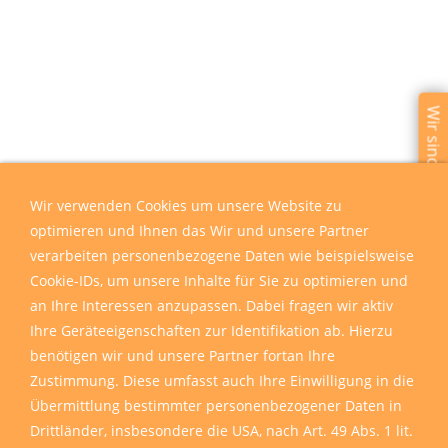
Wir sind für Sie da
Wir verwenden Cookies um unsere Website zu
optimieren und Ihnen das Wir und unsere Partner
verarbeiten personenbezogene Daten wie beispielsweise
Cookie-IDs, um unsere Inhalte für Sie zu optimieren und
an Ihre Interessen anzupassen. Dabei fragen wir aktiv
Ihre Geräteeigenschaften zur Identifikation ab. Hierzu
benötigen wir und unsere Partner fortan Ihre
Zustimmung. Diese umfasst auch Ihre Einwilligung in die
Übermittlung bestimmter personenbezogener Daten in
Drittländer, insbesondere die USA, nach Art. 49 Abs. 1 lit.