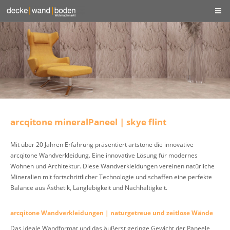
arcqitone mineralPaneel | skye flint
Mit über 20 Jahren Erfahrung präsentiert artstone die innovative
arcqitone Wandverkleidung. Eine innovative Lösung für modernes
Wohnen und Architektur. Diese Wandverkleidungen vereinen natürliche
Mineralien mit fortschrittlicher Technologie und schaffen eine perfekte
Balance aus Ästhetik, Langlebigkeit und Nachhaltigkeit.
arcqitone Wandverkleidungen | naturgetreue und zeitlose Wände
Das ideale Wandformat und das äußerst geringe Gewicht der Paneele