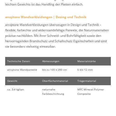
leichten Gewichts ist das Handling der Platten einfach.
arcqitone Wandverkleidungen | Desing und Technik
arcqitone Wandverkleidungen überzeugen in Design und Technik –
flexible, farbechte und widerstandsfähige Paneele, die Naturmaterialien
präzise nachbilden. Mit ihrer Schneid- und Bohrfähigkeit sowie den
hervorragenden Brandschutz und Schallschutz Eigenschaften und sind
sie besonders vielseitig einsetzbar.
Technische Daten:
Abmessungen
Materialstärke
arcqitone Wandpaneele
bis zu 100 x 280 cm
6 bis 12 mm
Gewicht
Oberflächenmaterial
Trägermaterial
ca. 3-4 kg/qm
naturnahe
MPC Mineral Polymer
Farbbeschichtung
Composite