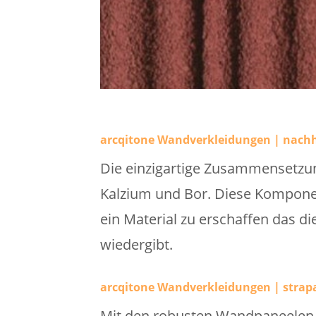
arcqitone Wandverkleidungen | nachh
Die einzigartige Zusammensetzun
Kalzium und Bor. Diese Kompon
ein Material zu erschaffen das d
wiedergibt.
arcqitone Wandverkleidungen | strapa
Mit den robusten Wandpaneelen w