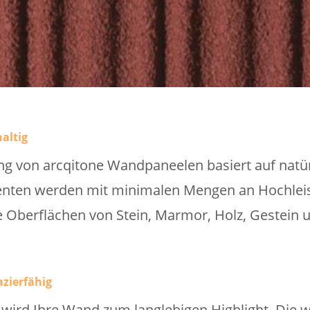
altig
g von arcqitone Wandpaneelen basiert auf natür
enten werden mit minimalen Mengen an Hochlei
ie Oberflächen von Stein, Marmor, Holz, Gestein 
zierfähig
ird Ihre Wand zum langlebigen Highlight. Die 