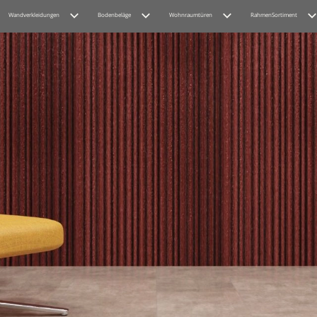
Wandverkleidungen
Bodenbeläge
Wohnraumtüren
RahmenSortiment