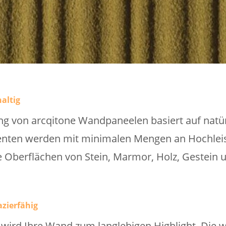
altig
g von arcqitone Wandpaneelen basiert auf natür
enten werden mit minimalen Mengen an Hochlei
ie Oberflächen von Stein, Marmor, Holz, Gestein 
zierfähig
ird Ihre Wand zum langlebigen Highlight. Die 