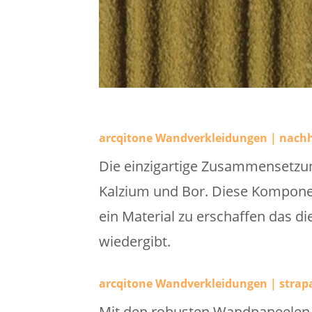
arcqitone Wandverkleidungen | nachh
Die einzigartige Zusammensetzun
Kalzium und Bor. Diese Kompon
ein Material zu erschaffen das d
wiedergibt.
arcqitone Wandverkleidungen | strapa
Mit den robusten Wandpaneelen w